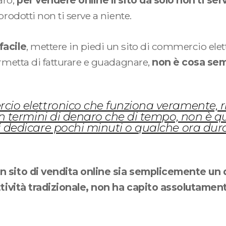
aro,
per vendere online il sito da solo non ti ser
prodotti non ti serve a niente.
facile
, mettere in piedi un sito di commercio elett
ermetta di fatturare e guadagnare,
non è cosa sem
cio elettronico che funziona veramente, r
 in termini di denaro che di tempo, non è 
i dedicare pochi minuti o qualche ora dura
n sito di vendita online sia semplicemente un 
attività tradizionale, non ha capito assolutamen