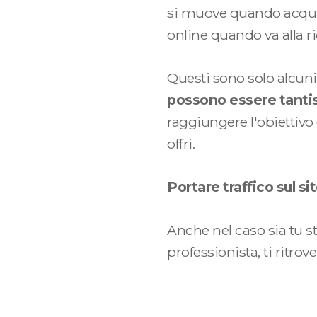
si muove quando acquist
online quando va alla r
Questi sono solo alcun
possono essere tanti
raggiungere l'obiettivo
offri.
Cosa faccio
Portare traffico sul s
Anche nel caso sia tu st
FACCIO SITI WEB
FACCIO SOCIAL MEDIA
professionista, ti ritr
STRATEGICI PER HOTEL
MARKETING
CREO STRATEGIE DI WEB
FACCIO SITI WEB PER IL B2B