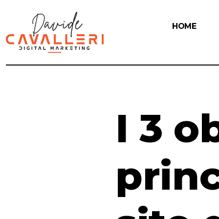
HOME
I 3 o
princ