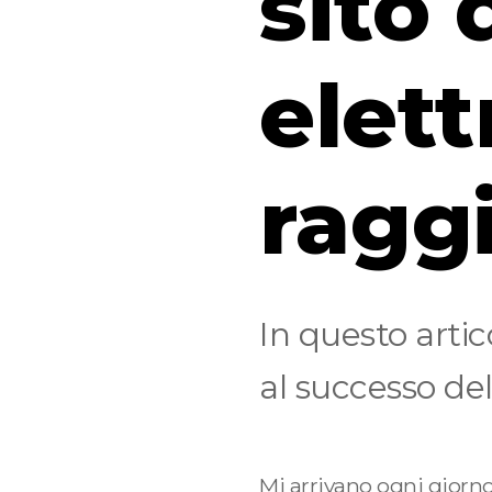
sito
elet
ragg
In questo arti
al successo del
Mi arrivano ogni giorno 