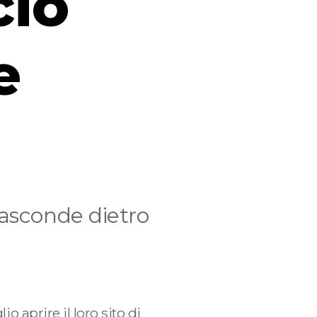
cio
e
nasconde dietro
o aprire il loro sito di