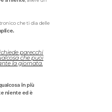
ve a niente
, avere un
ronico che ti dia delle
plice.
ichiede parecchi
qualcosa che puoi
nte la giornata.
qualcosa in più
te niente ed è