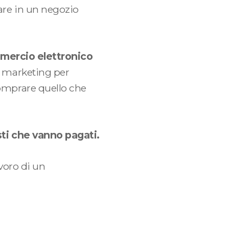
vare in un negozio
commercio elettronico
di marketing per
comprare quello che
sti che vanno pagati.
rmi
avoro di un
Sono membro e fondatore di
nerdì
Cremona Digitale, la startup
innovativa che aiuta le piccole
 14:30/18:30