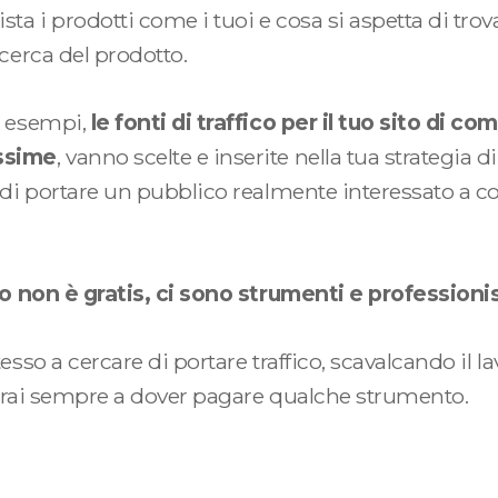
a i prodotti come i tuoi e cosa si aspetta di tro
icerca del prodotto.
i esempi,
le fonti di traffico per il tuo sito di 
ssime
, vanno scelte e inserite nella tua strategia 
 di portare un pubblico realmente interessato a 
Contattami
Quando
ito non è gratis, ci sono strumenti e professioni
contatta
esso a cercare di portare traffico, scavalcando il l
+39.338.3287250
overai sempre a dover pagare qualche strumento.
Lunedì/Ve
info@davidecavalleri.it
9:00/12:00 -