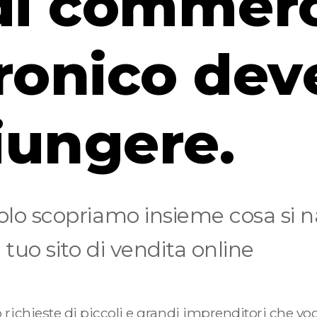
 di commer
tronico dev
iungere.
colo scopriamo insieme cosa si 
 tuo sito di vendita online
richieste di piccoli e grandi imprenditori che vogli