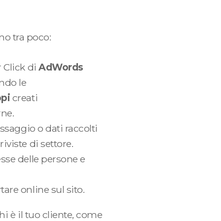
amo tra poco:
 Click di
AdWords
ando le
ppi
creati
rne.
assaggio o dati raccolti
iviste di settore.
esse delle persone e
tare online sul sito.
i è il tuo cliente, come