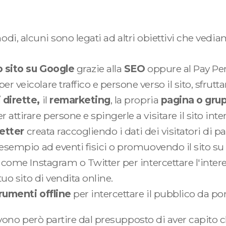
modi, alcuni sono legati ad altri obiettivi che vedi
o sito su Google
grazie alla
SEO
oppure al Pay Per
per veicolare traffico e persone verso il sito, sfrutt
 dirette,
il
remarketing
, la propria
pagina o gru
attirare persone e spingerle a visitare il sito inte
etter
creata raccogliendo i dati dei visitatori di p
esempio ad eventi fisici o promuovendo il sito su r
l
come Instagram o Twitter per intercettare l'inter
tuo sito di vendita online.
trumenti offline
per intercettare il pubblico da por
ono però partire dal presupposto di aver capito ch