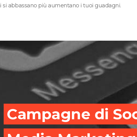
enti si abbassano più aumentano i tuoi guadagni.
Campagne di Soci