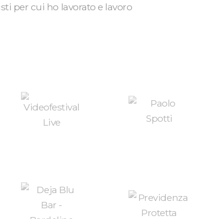
sti per cui ho lavorato e lavoro
rmi
Sono membro e fondatore di
nerdì
Cremona Digitale, la startup
innovativa che aiuta le piccole
 14:30/18:30