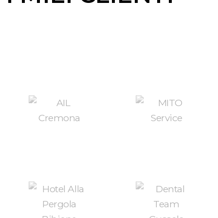
Cosa faccio
FACCIO SITI WEB
FACCIO SOCIAL MEDIA
STRATEGICI PER HOTEL
MARKETING
CREO STRATEGIE DI WEB
FACCIO SITI WEB PER IL B2B