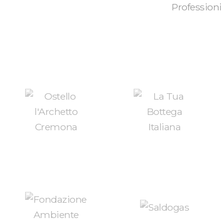
Professioni
Contattami
Quando
contatta
+39.338.3287250
Lunedì/Ve
info@davidecavalleri.it
9:00/12:00 -