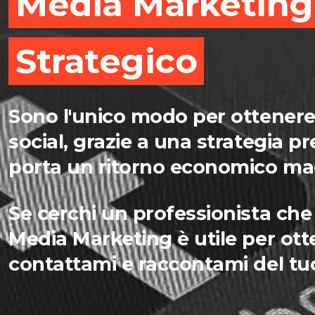
Media Marketing 
Strategico
Sono l'unico modo per ottenere r
social, grazie a una strategia pr
porta un ritorno economico ma
Se cerchi un professionista che t
Media Marketing è utile per otte
contattami e raccontami del tu