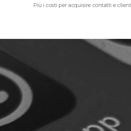
Più i costi per acquisire contatti e cli