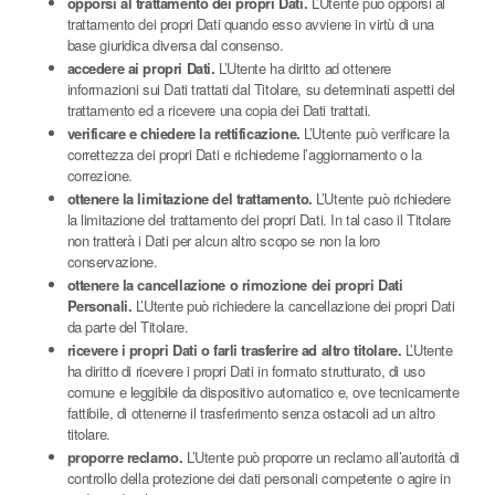
opporsi al trattamento dei propri Dati.
L’Utente può opporsi al
trattamento dei propri Dati quando esso avviene in virtù di una
base giuridica diversa dal consenso.
accedere ai propri Dati.
L’Utente ha diritto ad ottenere
informazioni sui Dati trattati dal Titolare, su determinati aspetti del
trattamento ed a ricevere una copia dei Dati trattati.
verificare e chiedere la rettificazione.
L’Utente può verificare la
correttezza dei propri Dati e richiederne l’aggiornamento o la
correzione.
ottenere la limitazione del trattamento.
L’Utente può richiedere
la limitazione del trattamento dei propri Dati. In tal caso il Titolare
non tratterà i Dati per alcun altro scopo se non la loro
conservazione.
ottenere la cancellazione o rimozione dei propri Dati
Personali.
L’Utente può richiedere la cancellazione dei propri Dati
da parte del Titolare.
ricevere i propri Dati o farli trasferire ad altro titolare.
L’Utente
ha diritto di ricevere i propri Dati in formato strutturato, di uso
comune e leggibile da dispositivo automatico e, ove tecnicamente
fattibile, di ottenerne il trasferimento senza ostacoli ad un altro
titolare.
proporre reclamo.
L’Utente può proporre un reclamo all’autorità di
controllo della protezione dei dati personali competente o agire in