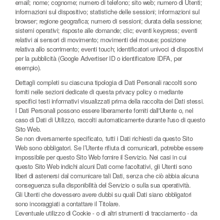
email; nome; cognome; numero di telefono; sito web; numero di Utenti;
informazioni sul dispositivo; statistiche delle sessioni; informazioni sul
browser; regione geografica; numero di sessioni; durata della sessione;
sistemi operativi; risposte alle domande; clic; eventi keypress; eventi
relativi ai sensori di movimento; movimenti del mouse; posizione
relativa allo scorrimento; eventi touch; identificatori univoci di dispositivi
per la pubblicità (Google Advertiser ID o identificatore IDFA, per
esempio).
Dettagli completi su ciascuna tipologia di Dati Personali raccolti sono
forniti nelle sezioni dedicate di questa privacy policy o mediante
specifici testi informativi visualizzati prima della raccolta dei Dati stessi.
I Dati Personali possono essere liberamente forniti dall'Utente o, nel
caso di Dati di Utilizzo, raccolti automaticamente durante l'uso di questo
Sito Web.
Se non diversamente specificato, tutti i Dati richiesti da questo Sito
Web sono obbligatori. Se l’Utente rifiuta di comunicarli, potrebbe essere
impossibile per questo Sito Web fornire il Servizio. Nei casi in cui
questo Sito Web indichi alcuni Dati come facoltativi, gli Utenti sono
liberi di astenersi dal comunicare tali Dati, senza che ciò abbia alcuna
conseguenza sulla disponibilità del Servizio o sulla sua operatività.
Gli Utenti che dovessero avere dubbi su quali Dati siano obbligatori
sono incoraggiati a contattare il Titolare.
L’eventuale utilizzo di Cookie - o di altri strumenti di tracciamento - da