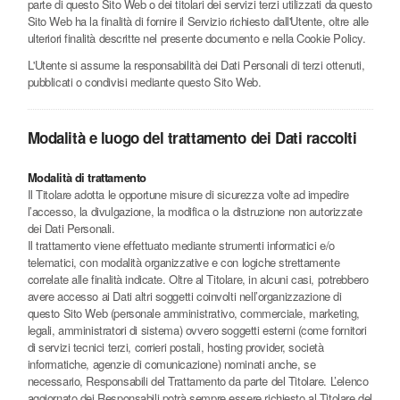
parte di questo Sito Web o dei titolari dei servizi terzi utilizzati da questo
Sito Web ha la finalità di fornire il Servizio richiesto dall'Utente, oltre alle
ulteriori finalità descritte nel presente documento e nella Cookie Policy.
L'Utente si assume la responsabilità dei Dati Personali di terzi ottenuti,
pubblicati o condivisi mediante questo Sito Web.
Modalità e luogo del trattamento dei Dati raccolti
Modalità di trattamento
Il Titolare adotta le opportune misure di sicurezza volte ad impedire
l’accesso, la divulgazione, la modifica o la distruzione non autorizzate
dei Dati Personali.
Il trattamento viene effettuato mediante strumenti informatici e/o
telematici, con modalità organizzative e con logiche strettamente
correlate alle finalità indicate. Oltre al Titolare, in alcuni casi, potrebbero
avere accesso ai Dati altri soggetti coinvolti nell’organizzazione di
questo Sito Web (personale amministrativo, commerciale, marketing,
legali, amministratori di sistema) ovvero soggetti esterni (come fornitori
di servizi tecnici terzi, corrieri postali, hosting provider, società
informatiche, agenzie di comunicazione) nominati anche, se
necessario, Responsabili del Trattamento da parte del Titolare. L’elenco
aggiornato dei Responsabili potrà sempre essere richiesto al Titolare del