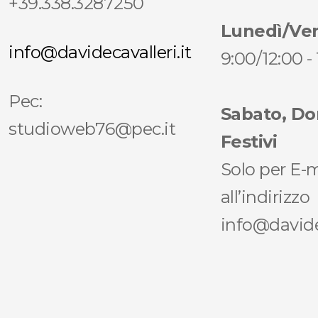
+39.338.3287250
Lunedì/Ve
info@davidecavalleri.it
9:00/12:00 -
Pec:
Sabato, D
studioweb76@pec.it
Festivi
Solo per E-m
all’indirizzo
info@davidec