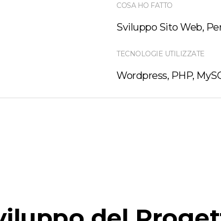
COSA HO FATTO
Sviluppo Sito Web, Per
TECNOLOGIE UTILIZZATE
Wordpress, PHP, MyS
viluppo del Proget